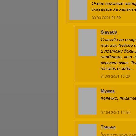
Очень сожалею автор
сказалась на характ
30.03.2021 21:02
Slava69
Спасибо за откр
так как Андрей 
и поэтому больш
пообещал, что т
скрывал свою "б
писать о себе...
31.03.2021 17:26
Мужик
Конечно, пишите
07.04.2021 19:54
Танька
[комментарий сн