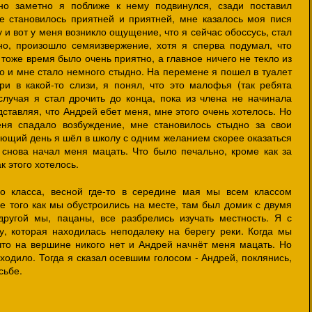
но заметно я поближе к нему подвинулся, сзади поставил
е становилось приятней и приятней, мне казалось моя пися
 и вот у меня возникло ощущение, что я сейчас обоссусь, стал
но, произошло семяизвержение, хотя я сперва подумал, что
 тоже время было очень приятно, а главное ничего не текло из
о и мне стало немного стыдно. На перемене я пошел в туалет
ри в какой-то слизи, я понял, что это малофья (так ребята
случая я стал дрочить до конца, пока из члена не начинала
ставляя, что Андрей ебет меня, мне этого очень хотелось. Но
еня спадало возбуждение, мне становилось стыдно за свои
ующий день я шёл в школу с одним желанием скорее оказаться
снова начал меня мацать. Что было печально, кроме как за
к этого хотелось.
о класса, весной где-то в середине мая мы всем классом
е того как мы обустроились на месте, там был домик с двумя
другой мы, пацаны, все разбрелись изучать местность. Я с
, которая находилась неподалеку на берегу реки. Когда мы
 что на вершине никого нет и Андрей начнёт меня мацать. Но
сходило. Тогда я сказал осевшим голосом - Андрей, поклянись,
сьбе.