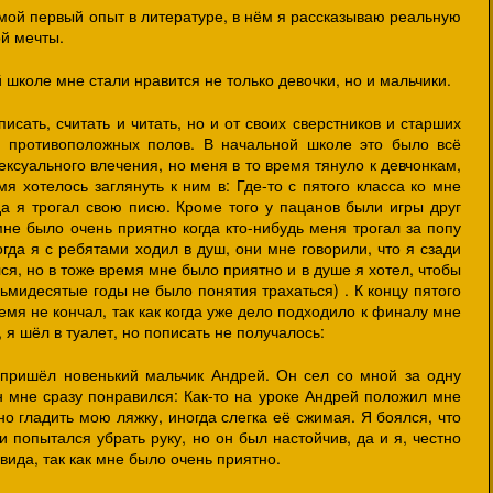
 мой первый опыт в литературе, в нём я рассказываю реальную
й мечты.
 школе мне стали нравится не только девочки, но и мальчики.
исать, считать и читать, но и от своих сверстников и старших
 противоположных полов. В начальной школе это было всё
ексуального влечения, но меня в то время тянуло к девчонкам,
мя хотелось заглянуть к ним в: Где-то с пятого класса ко мне
 я трогал свою писю. Кроме того у пацанов были игры друг
 мне было очень приятно когда кто-нибудь меня трогал за попу
огда я с ребятами ходил в душ, они мне говорили, что я сзади
лся, но в тоже время мне было приятно и в душе я хотел, чтобы
ьмидесятые годы не было понятия трахаться) . К концу пятого
емя не кончал, так как когда уже дело подходило к финалу мне
, я шёл в туалет, но пописать не получалось:
 пришёл новенький мальчик Андрей. Он сел со мной за одну
н мне сразу понравился: Как-то на уроке Андрей положил мне
но гладить мою ляжку, иногда слегка её сжимая. Я боялся, что
и попытался убрать руку, но он был настойчив, да и я, честно
вида, так как мне было очень приятно.