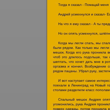
Тогда я сказал - Помацай меня
Андрей усмехнулся и сказал- Е
На что я ему сказал - А ты пред
Но он опять усмехнулся, шлёпну
Когда мы легли спать, мы спа
были рядом. Как только мы легли
мешок. Когда его рука проникла в
чтоб это длилось подольше, так 
шептать, что хочет дать мне в ро
оргазма и кончил. Возбуждение с
рядом пацаны. Убрал руку, застегн
И вот наступает самое интересн
поехали в Ленинград на Новый го
столами разделили класс пополам,
Спальный мешок Андрея опять
угомонились, рука Андрея проникл
поверх одежды, потом проникла в