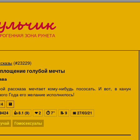
ульчик
РОГЕННАЯ ЗОНА РУНЕТА
ссказы
(#23229)
площение голубой мечты
ава
рой рассказа мечтает кому-нибудь пососать. И вот, в канун
ого Года его желание исполнилось!
14
💾
9424
👍
8.1 (9)
❤
2
⏱
7"
📝
9
📅
27/03/21
учай
Гомосексуалы