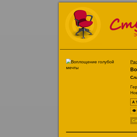
Ст
Э
Ра
Во
Сл
Ге
Нов
A
👁
Сл