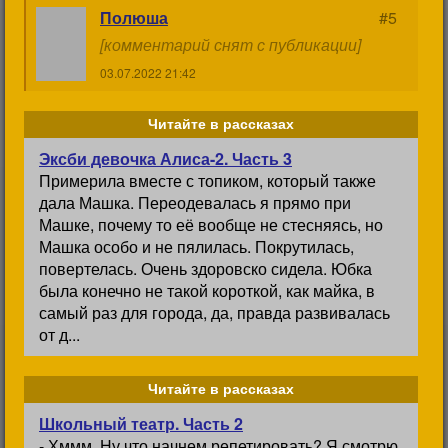
Полюша
#5
[комментарий снят с публикации]
03.07.2022 21:42
Читайте в рассказах
Эксби девочка Алиса-2. Часть 3
Примерила вместе с топиком, который также
дала Машка. Переодевалась я прямо при
Машке, почему то её вообще не стесняясь, но
Машка особо и не пялилась. Покрутилась,
повертелась. Очень здоровско сидела. Юбка
была конечно не такой короткой, как майка, в
самый раз для города, да, правда развивалась
от д...
Читайте в рассказах
Школьный театр. Часть 2
- Хммм. Ну что начнем репетировать? Я смотрю,