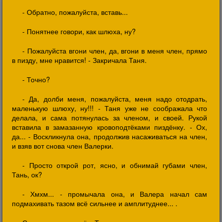
- Обратно, пожалуйста, вставь...
- Понятнее говори, как шлюха, ну?
- Пожалуйста вгони член, да, вгони в меня член, прямо
в пизду, мне нравится! - Закричала Таня.
- Точно?
- Да, долби меня, пожалуйста, меня надо отодрать,
маленькую шлюху, ну!!! - Таня уже не соображала что
делала, и сама потянулась за членом, и своей. Рукой
вставила в замазанную кровоподтёками пиздёнку. - Ох,
да... - Воскликнула она, продолжив насаживаться на член,
и взяв вот снова член Валерки.
- Просто открой рот, ясно, и обнимай губами член,
Тань, ок?
- Хмхм... - промычала она, и Валера начал сам
подмахивать тазом всё сильнее и амплитуднее... .