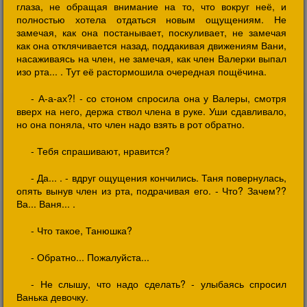
глаза, не обращая внимание на то, что вокруг неё, и
полностью хотела отдаться новым ощущениям. Не
замечая, как она постанывает, поскуливает, не замечая
как она отклячивается назад, поддакивая движениям Вани,
насаживаясь на член, не замечая, как член Валерки выпал
изо рта... . Тут её растормошила очередная пощёчина.
- А-а-ах?! - со стоном спросила она у Валеры, смотря
вверх на него, держа ствол члена в руке. Уши сдавливало,
но она поняла, что член надо взять в рот обратно.
- Тебя спрашивают, нравится?
- Да... . - вдруг ощущения кончились. Таня повернулась,
опять вынув член из рта, подрачивая его. - Что? Зачем??
Ва... Ваня... .
- Что такое, Танюшка?
- Обратно... Пожалуйста...
- Не слышу, что надо сделать? - улыбаясь спросил
Ванька девочку.