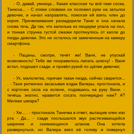
- О, давай, умница... Какая классная ты всё-таки соска,
Танюха... - С этими словами он положил руки на затылок
девочке, и начал направлять, помогая ей взять член до
корня. Причмокивания раззадорили Таню и она начала
снова течь. Да так, что капелька из пещерки упала на пол,
и тонкая струнка густой смазки протянулось от капли до
пизды девочки. Это не осталось не замеченным на камеру
смартфона.
- Пацаны, смотри, течёт же! Ваня, не упускай
возможность! Тебе же понравилось лапать шлюху! - Ваня
встал, подошел сзади, и провёл рукой по щёлке девочки;
- Ух, малолетка, горячая такая пизда, сейчас сварится...
. - Таня ритмично засасывая елдак Валеры, простонала, и
с корточек села на колени, подавшись на руку Вани. -
течёшь знатно, нравится сосать поочередно нам? А?
Мелкая шмара?
- Хм... . - простонала Танечка в ответ, вытащив член изо
рта - Да... - сзади послышался звук растягивающейся
ширинки и снимающихся штанов. Она хотела
развернуться, но Валера взял её голову и повернул