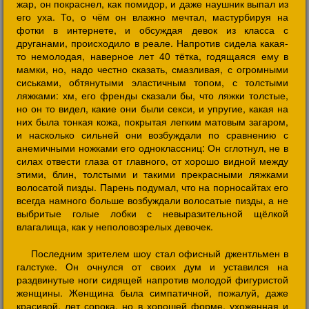
жар, он покраснел, как помидор, и даже наушник выпал из
его уха. То, о чём он влажно мечтал, мастурбируя на
фотки в интернете, и обсуждая девок из класса с
друганами, происходило в реале. Напротив сидела какая-
то немолодая, наверное лет 40 тётка, годящаяся ему в
мамки, но, надо честно сказать, смазливая, с огромными
сиськами, обтянутыми эластичным топом, с толстыми
ляжками: хм, его френды сказали бы, что ляжки толстые,
но он то видел, какие они были секси, и упругие, какая на
них была тонкая кожа, покрытая легким матовым загаром,
и насколько сильней они возбуждали по сравнению с
анемичными ножками его одноклассниц: Он сглотнул, не в
силах отвести глаза от главного, от хорошо видной между
этими, блин, толстыми и такими прекрасными ляжками
волосатой пизды. Парень подумал, что на порносайтах его
всегда намного больше возбуждали волосатые пизды, а не
выбритые голые лобки с невыразительной щёлкой
влагалища, как у неполовозрелых девочек.
Последним зрителем шоу стал офисный джентльмен в
галстуке. Он очнулся от своих дум и уставился на
раздвинутые ноги сидящей напротив молодой фигуристой
женщины. Женщина была симпатичной, пожалуй, даже
красивой, лет сорока, но в хорошей форме, ухоженная и