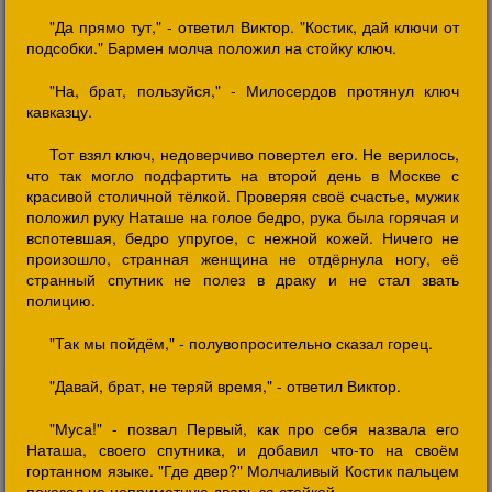
"Да прямо тут," - ответил Виктор. "Костик, дай ключи от
подсобки." Бармен молча положил на стойку ключ.
"На, брат, пользуйся," - Милосердов протянул ключ
кавказцу.
Тот взял ключ, недоверчиво повертел его. Не верилось,
что так могло подфартить на второй день в Москве с
красивой столичной тёлкой. Проверяя своё счастье, мужик
положил руку Наташе на голое бедро, рука была горячая и
вспотевшая, бедро упругое, с нежной кожей. Ничего не
произошло, странная женщина не отдёрнула ногу, её
странный спутник не полез в драку и не стал звать
полицию.
"Так мы пойдём," - полувопросительно сказал горец.
"Давай, брат, не теряй время," - ответил Виктор.
"Муса!" - позвал Первый, как про себя назвала его
Наташа, своего спутника, и добавил что-то на своём
гортанном языке. "Где двер?" Молчаливый Костик пальцем
показал на неприметную дверь за стойкой.