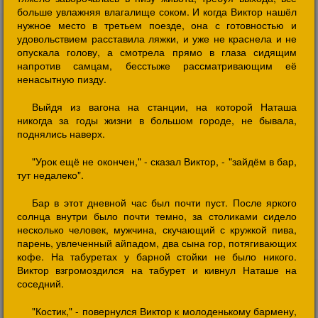
больше увлажняя влагалище соком. И когда Виктор нашёл
нужное место в третьем поезде, она с готовностью и
удовольствием расставила ляжки, и уже не краснела и не
опускала голову, а смотрела прямо в глаза сидящим
напротив самцам, бесстыже рассматривающим её
ненасытную пизду.
Выйдя из вагона на станции, на которой Наташа
никогда за годы жизни в большом городе, не бывала,
поднялись наверх.
"Урок ещё не окончен," - сказал Виктор, - "зайдём в бар,
тут недалеко".
Бар в этот дневной час был почти пуст. После яркого
солнца внутри было почти темно, за столиками сидело
несколько человек, мужчина, скучающий с кружкой пива,
парень, увлеченный айпадом, два сына гор, потягивающих
кофе. На табуретах у барной стойки не было никого.
Виктор взгромоздился на табурет и кивнул Наташе на
соседний.
"Костик," - повернулся Виктор к молоденькому бармену,