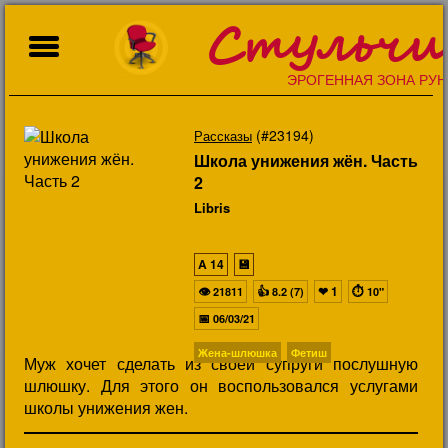
Стульчи
ЭРОГЕННАЯ ЗОНА РУН
(#23194)
Рассказы
Школа унижения жён. Часть
2
Libris
A
14
💾
👁
👍
❤
1
⏱
21811
8.2 (7)
10"
📅
06/03/21
Жена-шлюшка
Фетиш
Муж хочет сделать из своей супруги послушную
шлюшку. Для этого он воспользовался услугами
школы унижения жен.