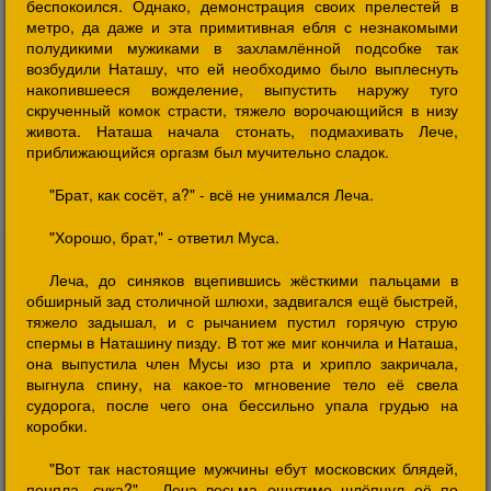
беспокоился. Однако, демонстрация своих прелестей в
метро, да даже и эта примитивная ебля с незнакомыми
полудикими мужиками в захламлённой подсобке так
возбудили Наташу, что ей необходимо было выплеснуть
накопившееся вожделение, выпустить наружу туго
скрученный комок страсти, тяжело ворочающийся в низу
живота. Наташа начала стонать, подмахивать Лече,
приближающийся оргазм был мучительно сладок.
"Брат, как сосёт, а?" - всё не унимался Леча.
"Хорошо, брат," - ответил Муса.
Леча, до синяков вцепившись жёсткими пальцами в
обширный зад столичной шлюхи, задвигался ещё быстрей,
тяжело задышал, и с рычанием пустил горячую струю
спермы в Наташину пизду. В тот же миг кончила и Наташа,
она выпустила член Мусы изо рта и хрипло закричала,
выгнула спину, на какое-то мгновение тело её свела
судорога, после чего она бессильно упала грудью на
коробки.
"Вот так настоящие мужчины ебут московских блядей,
поняла, сука?" - Леча весьма ощутимо шлёпнул её по