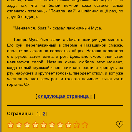
заду, так, что на белой нежной коже остался алый
отпечаток пятерни, - "Поняла, да?" и шлёпнул ещё раз, по
другой ягодице.
"Меняемся, брат," - сказал лаконичный Муса.
Теперь Муса был сзади, а Леча в позиции для минета.
Его хуй, перепачканный в сперме и Наташиной смазке,
опал, вяло лежал на волосатых яйцах. Наташа поласкала
его рукой, затем взяла в рот. Довольно скоро член стал
наливаться силой. Наташа очень любила этот момент,
когда вялый мужской член начинает расти и крепнуть во
рту, набухает и круглеет головка, твердеет ствол, и вот уже
член заполняет весь рот, и головка начинает тыкаться в
гортань. Ох:
[
следующая страница »
]
Страницы:
[1] [
2
]
1