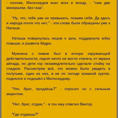
- похоже, Милосердов знал всех и всюду, - "нам две
минералки, без газа".
"Ну, что, тебе уже не привыкать, покажи себя. Да здесь
и народа почти что нет," - эти слова были обращены уже к
Наташе.
Наташа повернулась лицом к залу, поддернула юбку
повыше, и развела бёдра.
Мужчина с пивом был в игноре окружающей
действительности, парня ничто не могло отвлечь от экрана
айпада, но дети гор незамедлительно сделали стойку на
сладкое. Рассмотрев всё, что можно было увидеть в
полутьме, один из них, в не по погоде кожаной куртке,
поднялся и подошёл к Милосердову.
"Что, брат, продаёшь?" - спросил он с сильным
акцентом.
"Нет, брат, отдаю," - в тон ему ответил Виктор.
"Где отдаешь?"