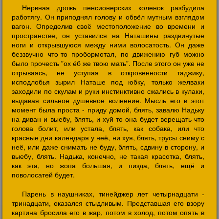
Нервная дрожь пенсионерских коленок разбудила
работягу. Он приподнял голову и обвёл мутным взглядом
вагон. Определив своё местоположение во времени и
пространстве, он уставился на Наташины раздвинутые
ноги и открывшуюся между ними волосатость. Он даже
беззвучно что-то пробормотал, по движению губ можно
было прочесть "ох ёб же твою мать". После этого он уже не
отрываясь, не уступая в откровенности таджику,
исподлобья зырил Наташе под юбку, только желваки
заходили по скулам и руки инстинктивно сжались в кулаки,
выдавая сильное душевное волнение. Мысль его в этот
момент была проста - приду домой, блять, завалю Надьку
на диван и выебу, блять, и хуй то она будет верещать что
голова болит, или устала, блять, как собака, или что
красные дни календаря у неё, ни хуя, блять, трусы сниму с
неё, или даже снимать не буду, блять, сдвину в сторону, и
выебу, блять. Надька, конечно, не такая красотка, блять,
как эта, но жопа большая, и пизда, блять, ещё и
поволосатей будет.
Парень в наушниках, тинейджер лет четырнадцати -
тринадцати, оказался стыдливым. Представшая его взору
картина бросила его в жар, потом в холод, потом опять в