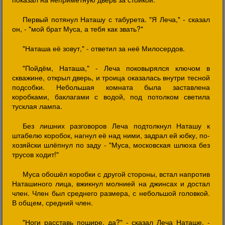
Первый потянул Наташу с табурета. "Я Леча," - сказал
он, - "мой брат Муса, а тебя как звать?"
"Наташа её зовут," - ответил за неё Милосердов.
"Пойдём, Наташа," - Леча поковырялся ключом в
скважине, открыл дверь, и троица оказалась внутри тесной
подсобки. Небольшая комната была заставлена
коробками, баклагами с водой, под потолком светила
тусклая лампа.
Без лишних разговоров Леча подтолкнул Наташу к
штабелю коробок, нагнул её над ними, задрал ей юбку, по-
хозяйски шлёпнул по заду - "Муса, московская шлюха без
трусов ходит!"
Муса обошёл коробки с другой стороны, встал напротив
Наташиного лица, вжикнул молнией на джинсах и достал
член. Член был среднего размера, с небольшой головкой.
В общем, средний член.
"Ноги расставь пошире, да?" - сказал Леча Наташе, -