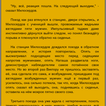
"Ну, всё, реакция пошла. На следующей выходим," -
сказал Милосердов.
Поезд как раз втянулся в станцию, двери открылись, и
Милосердов с ученицей вышли, провожаемые жадными
взглядами пяти мужчин. Импульсивный таджик даже
инстинктивно дёрнулся выйти следом, но понял безнадёгу
порыва и плюхнулся обратно на сиденье.
На станции Милосердов дождался поезда в обратном
направлении, и история повторилась. Опять он
высматривал подходящее место перед сидящими
напротив мужчинами, опять Наташа раздвигала ноги,
демонстрируя наблюдателям самое потаённое свое
место. Но во второй раз Виктору не пришлось заставлять
её, она сделала это сама, и возбуждение, пришедшее под
взглядами возбужденных мужчин ещё в первый раз,
усилилось, она сильно потекла, так что, когда Милосердов
опять сказал ей выходить, она, поднявшись с сиденья,
оставила на нём мокрое пятно своего сока.
Третьего поезда она уже ждала с нетерпением, похоть
тяжело заворочалась в низу живота, требуя выхода, всё