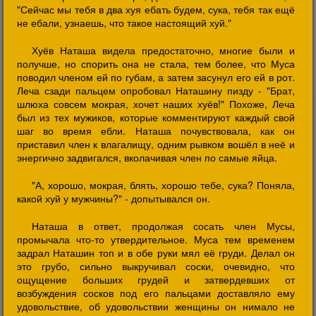
"Сейчас мы тебя в два хуя ебать будем, сука, тебя так ещё
не ебали, узнаешь, что такое настоящий хуй."
Хуёв Наташа видела предостаточно, многие были и
получше, но спорить она не стала, тем более, что Муса
поводил членом ей по губам, а затем засунул его ей в рот.
Леча сзади пальцем опробовал Наташину пизду - "Брат,
шлюха совсем мокрая, хочет наших хуёв!" Похоже, Леча
был из тех мужиков, которые комментируют каждый свой
шаг во время ебли. Наташа почувствовала, как он
приставил член к влагалищу, одним рывком вошёл в неё и
энергично задвигался, вколачивая член по самые яйца.
"А, хорошо, мокрая, блять, хорошо тебе, сука? Поняла,
какой хуй у мужчины?" - допытывался он.
Наташа в ответ, продолжая сосать член Мусы,
промычала что-то утвердительное. Муса тем временем
задрал Наташин топ и в обе руки мял её груди. Делал он
это грубо, сильно выкручивал соски, очевидно, что
ощущение больших грудей и затвердевших от
возбуждения сосков под его пальцами доставляло ему
удовольствие, об удовольствии женщины он нимало не