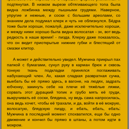
подтянутая. В низком вырезе обтягивающего топа была
видна ложбинка между пышными грудями. Наверное,
упругие и нежные, и соски с большим ареолами, со
знанием дела подумал клерк и чуть не облизнулся. Бёдра
тоже были хороши, пожалуй, даже исключительно хороши,
и между ними хорошо была видна волосатая - эх, вот ведь
редкость в наше время! - пизда. Клерку даже показалось,
что он видит приоткрытые нижние губки и блестящий от
смазки клитор.
А может и действительно увидел. Мужчина прикрыл пах
папкой с бумагами, сунул руку в карман брюк и сквозь
тонкую ткань подкладки принялся поглаживать
набухающий член. Ах, какая сладкая развратная сучка,
выебать бы её прямо здесь, в вагоне, на людях, задрать
юбчонку, закинуть себе на плечи её тяжёлые ляжки,
сорвать этот дурацкий топик и грубо мять её груди,
выкручивать её соски, блядина, ну ведь сама напросилась,
она ведь хочет, чтобы её трахали, и да, войти в её мокрую,
волосатую, блядскую пизду, и ебать, ебать, ебать:
Мужчина в последний момент спохватился, еще бы одно
движение и кончил бы прямо в штаны, а потом идти в
мокром.