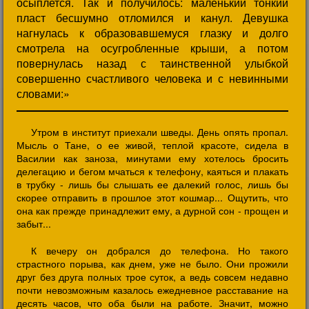
осыплется. Так и получилось: маленький тонкий
пласт бесшумно отломился и канул. Девушка
нагнулась к образовавшемуся глазку и долго
смотрела на осугробленные крыши, а потом
повернулась назад с таинственной улыбкой
совершенно счастливого человека и с невинными
словами:»
Утром в институт приехали шведы. День опять пропал.
Мысль о Тане, о ее живой, теплой красоте, сидела в
Василии как заноза, минутами ему хотелось бросить
делегацию и бегом мчаться к телефону, каяться и плакать
в трубку - лишь бы слышать ее далекий голос, лишь бы
скорее отправить в прошлое этот кошмар... Ощутить, что
она как прежде принадлежит ему, а дурной сон - прощен и
забыт...
К вечеру он добрался до телефона. Но такого
страстного порыва, как днем, уже не было. Они прожили
друг без друга полных трое суток, а ведь совсем недавно
почти невозможным казалось ежедневное расставание на
десять часов, что оба были на работе. Значит, можно