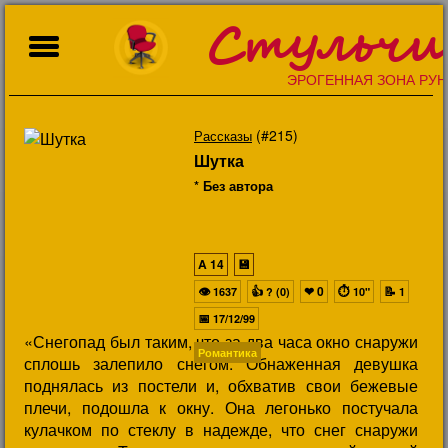
Стульчи
ЭРОГЕННАЯ ЗОНА РУН
(#215)
Рассказы
Шутка
* Без автора
A
14
💾
👁
👍
❤
0
⏱
📝
1637
? (0)
10"
1
📅
17/12/99
«Снегопад был таким, что за два часа окно снаружи
Романтика
сплошь залепило снегом. Обнаженная девушка
поднялась из постели и, обхватив свои бежевые
плечи, подошла к окну. Она легонько постучала
кулачком по стеклу в надежде, что снег снаружи