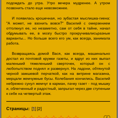
подождать до утра. Утро вечера мудренее. А утром
позвонить стало еще невозможнее.
И появилась крошечная, но зубастая мыслишка-гиена:
"А может, не взонить вовсе?" Василий с омерзением
оттолкнул ее, но незаметно, сам от себя в тайне, начал
обдумывать ее, в мозгу быстро прокручивалисьразные
варианты... Но больше всего его ум, как всегда, занимала
работа.
Возвращаясь домой Вася, как всегда, машинально
достал из почтовой кружки газеты, и вдруг из них выпал
маленький тяжеленький сверточек, который он с
любопытством поднял и развернул. На ладони, обтянутой
черной замшевой перчаткой, как на витрине магазина,
мерцали жемчужные бусы. Колебания кончились. Василий
небрежно сунул жемчуг в карман, пачку газет - под мышку
и, облегченный и радостный, запрыгал через две ступеньки
к себе на четвертый этаж.
Страницы:
[
1
] [2]
0