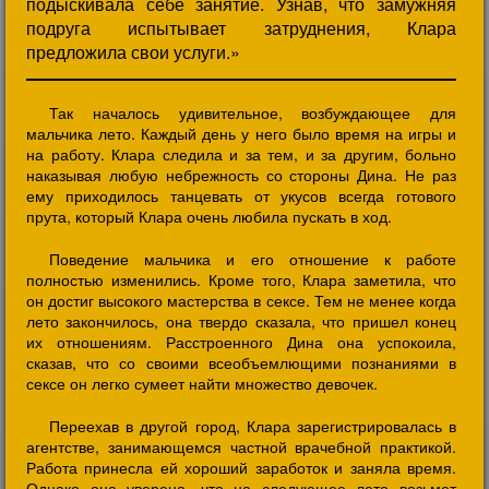
подыскивала себе занятие. Узнав, что замужняя
подруга испытывает затруднения, Клара
предложила свои услуги.»
Так началось удивительное, возбуждающее для
мальчика лето. Каждый день у него было время на игры и
на работу. Клара следила и за тем, и за другим, больно
наказывая любую небрежность со стороны Дина. Не раз
ему приходилось танцевать от укусов всегда готового
прута, который Клара очень любила пускать в ход.
Поведение мальчика и его отношение к работе
полностью изменились. Кроме того, Клара заметила, что
он достиг высокого мастерства в сексе. Тем не менее когда
лето закончилось, она твердо сказала, что пришел конец
их отношениям. Расстроенного Дина она успокоила,
сказав, что со своими всеобъемлющими познаниями в
сексе он легко сумеет найти множество девочек.
Переехав в другой город, Клара зарегистрировалась в
агентстве, занимающемся частной врачебной практикой.
Работа принесла ей хороший заработок и заняла время.
Однако она уверена, что на следующее лето возьмет