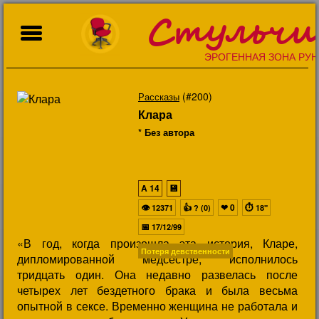
Стульчи
ЭРОГЕННАЯ ЗОНА РУН
(#200)
Рассказы
Клара
* Без автора
A
14
💾
👁
👍
❤
0
⏱
12371
? (0)
18"
📅
17/12/99
«В год, когда произошла эта история, Кларе,
Потеря девственности
дипломированной медсестре, исполнилось
тридцать один. Она недавно развелась после
четырех лет бездетного брака и была весьма
опытной в сексе. Временно женщина не работала и