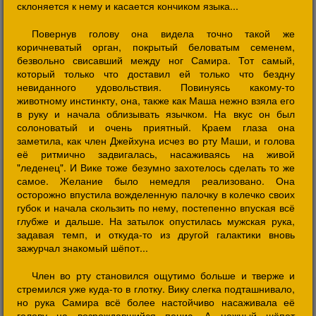
склоняется к нему и касается кончиком языка...
Повернув голову она видела точно такой же
коричневатый орган, покрытый беловатым семенем,
безвольно свисавший между ног Самира. Тот самый,
который только что доставил ей только что бездну
невиданного удовольствия. Повинуясь какому-то
животному инстинкту, она, также как Маша нежно взяла его
в руку и начала облизывать язычком. На вкус он был
солоноватый и очень приятный. Краем глаза она
заметила, как член Джейхуна исчез во рту Маши, и голова
её ритмично задвигалась, насаживаясь на живой
"леденец". И Вике тоже безумно захотелось сделать то же
самое. Желание было немедля реализовано. Она
осторожно впустила вожделенную палочку в колечко своих
губок и начала скользить по нему, постепенно впуская всё
глубже и дальше. На затылок опустилась мужская рука,
задавая темп, и откуда-то из другой галактики вновь
зажурчал знакомый шёпот...
Член во рту становился ощутимо больше и тверже и
стремился уже куда-то в глотку. Вику слегка подташнивало,
но рука Самира всё более настойчиво насаживала её
голову на возрождавшийся пенис. А нежный шёпот