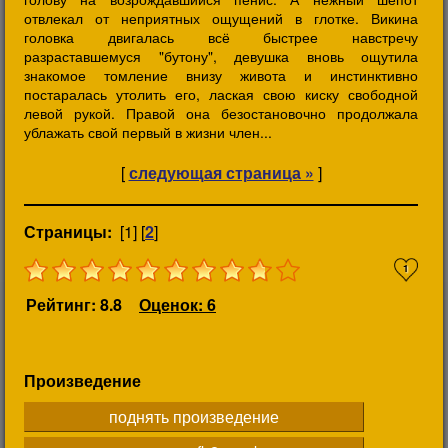
отвлекал от неприятных ощущений в глотке. Викина
головка двигалась всё быстрее навстречу
разраставшемуся "бутону", девушка вновь ощутила
знакомое томление внизу живота и инстинктивно
постаралась утолить его, лаская свою киску свободной
левой рукой. Правой она безостановочно продолжала
ублажать свой первый в жизни член...
[
следующая страница »
]
Страницы:
[1] [
2
]
1
Рейтинг: 8.8
Оценок: 6
Произведение
поднять произведение