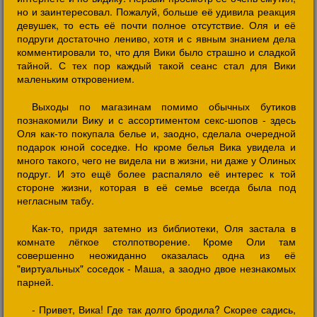
но и заинтересовал. Пожалуй, больше её удивила реакция
девушек, то есть её почти полное отсутствие. Оля и её
подруги достаточно лениво, хотя и с явным знанием дела
комментировали то, что для Вики было страшно и сладкой
тайной. С тех пор каждый такой сеанс стал для Вики
маленьким откровением.
Выходы по магазинам помимо обычных бутиков
познакомили Вику и с ассортиментом секс-шопов - здесь
Оля как-то покупала белье и, заодно, сделала очередной
подарок юной соседке. Но кроме белья Вика увидела и
много такого, чего не видела ни в жизни, ни даже у Олиных
подруг. И это ещё более распаляло её интерес к той
стороне жизни, которая в её семье всегда была под
негласным табу.
Как-то, придя затемно из библиотеки, Оля застала в
комнате лёгкое столпотворение. Кроме Оли там
совершенно неожиданно оказалась одна из её
"виртуальных" соседок - Маша, а заодно двое незнакомых
парней.
- Привет, Вика! Где так долго бродила? Скорее садись,