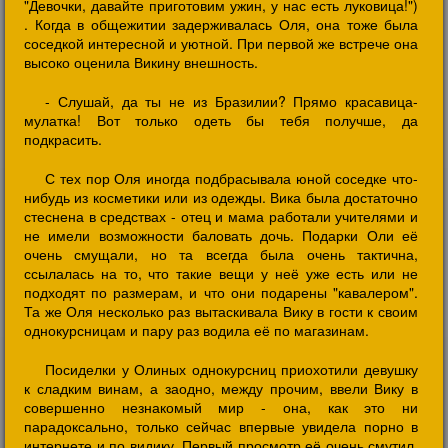
"Девочки, давайте приготовим ужин, у нас есть луковица!")
. Когда в общежитии задерживалась Оля, она тоже была
соседкой интересной и уютной. При первой же встрече она
высоко оценила Викину внешность.
- Слушай, да ты не из Бразилии? Прямо красавица-
мулатка! Вот только одеть бы тебя получше, да
подкрасить.
С тех пор Оля иногда подбрасывала юной соседке что-
нибудь из косметики или из одежды. Вика была достаточно
стеснена в средствах - отец и мама работали учителями и
не имели возможности баловать дочь. Подарки Оли её
очень смущали, но та всегда была очень тактична,
ссылалась на то, что такие вещи у неё уже есть или не
подходят по размерам, и что они подарены "кавалером".
Та же Оля несколько раз вытаскивала Вику в гости к своим
однокурсницам и пару раз водила её по магазинам.
Посиделки у Олиных однокурсниц приохотили девушку
к сладким винам, а заодно, между прочим, ввели Вику в
совершенно незнакомый мир - она, как это ни
парадоксально, только сейчас впервые увидела порно в
интернете и по видику. Первый просмотр её очень смутил,