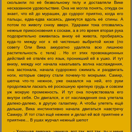
скользили по её безвольному телу и доставляли Вике
несказанное удовольствие. Она не могла понять, откуда он
знает, что ей до мурашек, до судорог приятно, когда его
пальцы, едва-едва касаясь, движутся вдоль её спины. А
потом по животу снизу вверх. Ударами тока отозвались
нежные прикосновения к соскам, а в это время вторая рука
подозрительно оживилась внизу её живота, пробираясь
куда-то между ног к её чистенько выбритой киске (по
совету Оли Вика аккуратно удаляла всю лишнюю
растительность с тела) . Но от этих провокационных
действий её отвлёк его язык, проникший ей в ушко. И тут
внизу, между ног начала накатывать волна наслаждения,
она застонала, начала судорожно сжимать и раздвигать
ноги, которые сверху стали почему-то мокрыми. Самир,
шепча что-то нежное, уже оказался на ней, его руки
продолжали ласкать её роскошную крепкую грудь и совсем
уж мокрую промежность. И тут она почувствовала его
внутри себя. Он двигался, и от наслаждения она улетала
далеко-далеко, в другую галактику. А чтобы улететь ещё
дальше, Вика инстинктивно начала двигаться навстречу
Самиру. И тот стал ещё нежнее и делал ей всё приятнее и
приятнее... В ушах журчал нежный шепот
- Хорошая девочка, умница, вот так, вот так, ты у меня