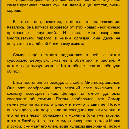
самая красивая, самая лучшая, давай, ещё, вот так, очень
хорошо!
В ответ она, кажется, стонала от наслаждения.
Казалось, она вот-вот взорвётся от этих новых неописуемо
прекрасных ощущений. И когда мир взорвался
многоцветьем первого в жизни оргазма, она даже не
почувствовала лёгкой боли внизу живота.
Самир ещё немного подвигался в ней, а затем
судорожно дернулся, сжав её в объятиях, и застыл. А
потом выскользнул из неё. Что-то лёгкое влажно шлёпнуло
об пол.
Вика постепенно приходила в себя. Мир возвращался.
Она уже сообразила, что верхний свет выключен, и
комнату освещает лишь фонарь за окном да окна
соседнего общежития. Потом сообразила, что Самир
лежит уже не на ней, а рядом и нежно гладит её. Потом
она увидела, что покрывало на соседней кровати упала, и
что на ней лежит обнажённый мужчина (она уже забыла,
что это Джейхун) , а на нём сидит совершенно голая Маша
и рукой, сжимает его член, водя кулаком вверх-вниз, потом