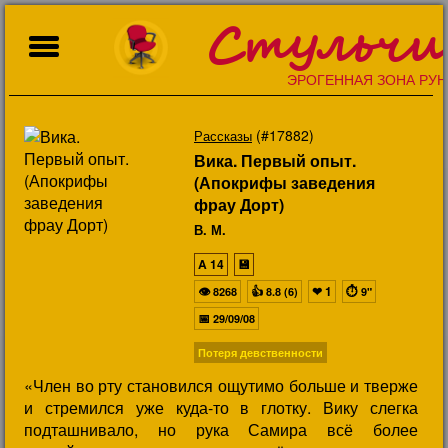
Стульчи
ЭРОГЕННАЯ ЗОНА РУН
(#17882)
Рассказы
Вика. Первый опыт.
(Апокрифы заведения
фрау Дорт)
В. М.
A
14
💾
👁
👍
❤
1
⏱
8268
8.8 (6)
9"
📅
29/09/08
Потеря девственности
«Член во рту становился ощутимо больше и тверже
и стремился уже куда-то в глотку. Вику слегка
подташнивало, но рука Самира всё более