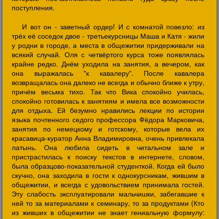
поступления.
И вот он - заветный ордер! И с комнатой повезло: из
трёх её соседок двое - третьекурсницы Маша и Катя - жили
у родни в городе, а места в общежитии придерживали на
всякий случай. Оля с четвёртого курса тоже появлялась
крайне редко. Днём уходила на занятия, а вечером, как
она выражалась "к кавалеру". После кавалера
возвращалась она далеко не всегда и обычно ближе к утру,
причём весьма тихо. Так что Вика спокойно училась,
спокойно готовилась к занятиям и имела все возможности
для отдыха. Ей безумно нравились лекции по истории
языка почтенного седого профессора Фёдора Марковича,
занятия по немецкому и готскому, которые вела их
красавица-куратор Анна Владимировна, очень привлекала
латынь. Она любила сидеть в читальном зале и
пристрастилась к поиску текстов в интернете, словом,
была образцово-показательной студенткой. Когда ей было
скучно, она заходила в гости к однокурсникам, жившим в
общежитии, и всегда с удовольствием принимала гостей.
Эту слабость эксплуатировали мальчишки, забегавшие к
ней то за материалами к семинару, то за продуктами (Кто
из живших в общежитии не знает гениальную формулу: