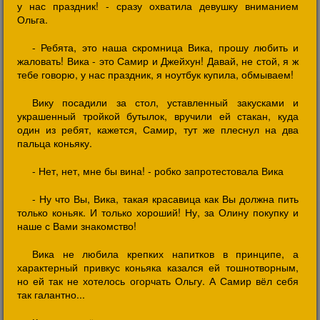
у нас праздник! - сразу охватила девушку вниманием
Ольга.
- Ребята, это наша скромница Вика, прошу любить и
жаловать! Вика - это Самир и Джейхун! Давай, не стой, я ж
тебе говорю, у нас праздник, я ноутбук купила, обмываем!
Вику посадили за стол, уставленный закусками и
украшенный тройкой бутылок, вручили ей стакан, куда
один из ребят, кажется, Самир, тут же плеснул на два
пальца коньяку.
- Нет, нет, мне бы вина! - робко запротестовала Вика
- Ну что Вы, Вика, такая красавица как Вы должна пить
только коньяк. И только хороший! Ну, за Олину покупку и
наше с Вами знакомство!
Вика не любила крепких напитков в принципе, а
характерный привкус коньяка казался ей тошнотворным,
но ей так не хотелось огорчать Ольгу. А Самир вёл себя
так галантно...