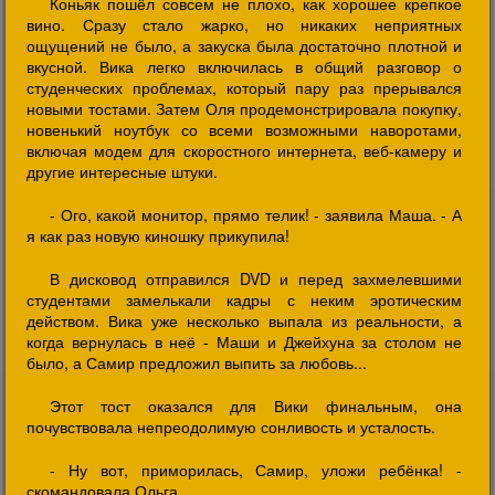
Коньяк пошёл совсем не плохо, как хорошее крепкое
вино. Сразу стало жарко, но никаких неприятных
ощущений не было, а закуска была достаточно плотной и
вкусной. Вика легко включилась в общий разговор о
студенческих проблемах, который пару раз прерывался
новыми тостами. Затем Оля продемонстрировала покупку,
новенький ноутбук со всеми возможными наворотами,
включая модем для скоростного интернета, веб-камеру и
другие интересные штуки.
- Ого, какой монитор, прямо телик! - заявила Маша. - А
я как раз новую киношку прикупила!
В дисковод отправился DVD и перед захмелевшими
студентами замелькали кадры с неким эротическим
действом. Вика уже несколько выпала из реальности, а
когда вернулась в неё - Маши и Джейхуна за столом не
было, а Самир предложил выпить за любовь...
Этот тост оказался для Вики финальным, она
почувствовала непреодолимую сонливость и усталость.
- Ну вот, приморилась, Самир, уложи ребёнка! -
скомандовала Ольга.