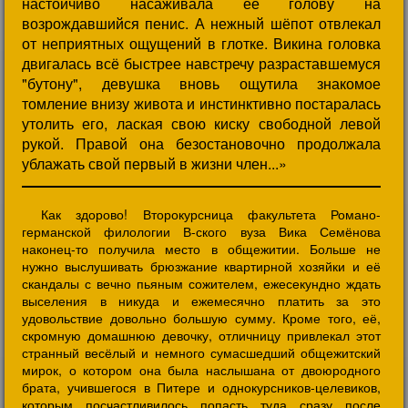
настойчиво насаживала её голову на
возрождавшийся пенис. А нежный шёпот отвлекал
от неприятных ощущений в глотке. Викина головка
двигалась всё быстрее навстречу разраставшемуся
"бутону", девушка вновь ощутила знакомое
томление внизу живота и инстинктивно постаралась
утолить его, лаская свою киску свободной левой
рукой. Правой она безостановочно продолжала
ублажать свой первый в жизни член...»
Как здорово! Второкурсница факультета Романо-
германской филологии В-ского вуза Вика Семёнова
наконец-то получила место в общежитии. Больше не
нужно выслушивать брюзжание квартирной хозяйки и её
скандалы с вечно пьяным сожителем, ежесекундно ждать
выселения в никуда и ежемесячно платить за это
удовольствие довольно большую сумму. Кроме того, её,
скромную домашнюю девочку, отличницу привлекал этот
странный весёлый и немного сумасшедший общежитский
мирок, о котором она была наслышана от двоюродного
брата, учившегося в Питере и однокурсников-целевиков,
которым посчастливилось попасть туда сразу после