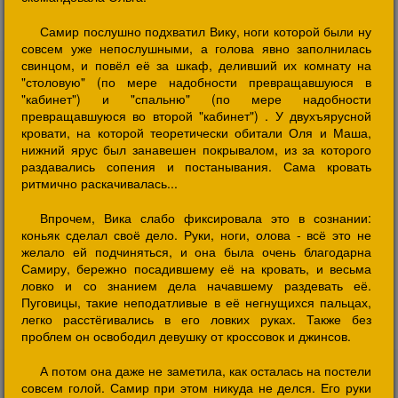
Самир послушно подхватил Вику, ноги которой были ну
совсем уже непослушными, а голова явно заполнилась
свинцом, и повёл её за шкаф, деливший их комнату на
"столовую" (по мере надобности превращавшуюся в
"кабинет") и "спальню" (по мере надобности
превращавшуюся во второй "кабинет") . У двухъярусной
кровати, на которой теоретически обитали Оля и Маша,
нижний ярус был занавешен покрывалом, из за которого
раздавались сопения и постанывания. Сама кровать
ритмично раскачивалась...
Впрочем, Вика слабо фиксировала это в сознании:
коньяк сделал своё дело. Руки, ноги, олова - всё это не
желало ей подчиняться, и она была очень благодарна
Самиру, бережно посадившему её на кровать, и весьма
ловко и со знанием дела начавшему раздевать её.
Пуговицы, такие неподатливые в её негнущихся пальцах,
легко расстёгивались в его ловких руках. Также без
проблем он освободил девушку от кроссовок и джинсов.
А потом она даже не заметила, как осталась на постели
совсем голой. Самир при этом никуда не делся. Его руки