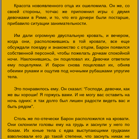
Красота новоявленного отца их ошеломила. Он же, со
своей стороны, тотчас же припомнил игры с двумя
девочками в Риме, и то, что его дочери были постарше,
прибавило ситуации занимательности.
Им дали огромную двуспальную кровать, и вечером,
когда они, расположившись в той кровати, все еще
обсуждали поездку и знакомство с отцом, Барон появился
собственной персоной, чтобы пожелать дочкам спокойной
ночи. Наклонившись, он поцеловал их. Девочки ответили
ему поцелуями. И барон снова поцеловал их, обняв
обеими руками и ощутив под ночными рубашками упругие
тела.
Это понравилось ему. Он сказал: “Господи, девочки, как
же вы хороши! Я горжусь вами. И не могу вас оставить на
ночь одних: я так долго был лишен радости видеть вас и
быть рядом".
Столь же по-отечески Барон расположился на кровати.
Они склонили головы ему на грудь и заснули у него по
бокам. Их юные тела с едва выступающими грудками
взволновали его до такой степени, что заснуть никак не