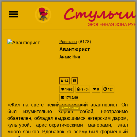
Стульчи
ЭРОГЕННАЯ ЗОНА РУН
(#178)
Рассказы
Авантюрист
Анаис Нин
A
14
💾
👁
👍
❤
0
⏱
1492
? (0)
12"
📅
17/12/99
«Жил на свете некий венгерский авантюрист. Он
Остальное
был изумительно хорош собой, неотразимо
обаятелен, обладал выдающимся актерским даром,
культурой, аристократическими манерами, знал
много языков. Вдобавок ко всему был форменный