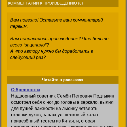
КОММЕНТАРИИ К ПРОИЗВЕДЕНИЮ (
0
)
Вам повезло! Оставьте ваш комментарий
первым.
Вам понравилось произведение? Что больше
всего "зацепило"?
А что автору нужно бы доработать в
следующий раз?
Читайте в рассказах
О бренности
Надворный советник Семён Петрович Подтыкин
осмотрел себя с ног до головы в зеркало, вылил
для пущей важности на лысину четверть
склянки духов, запахнул шёлковый халат,
привезённый тестем из Китая, и, сгорая
нетерпением, направился к дверям спальни, где