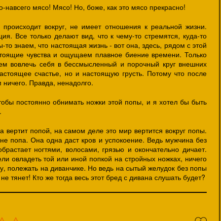
го-навсего мясо! Мясо! Но, боже, как это мясо прекрасно!
 происходит вокруг, не имеет отношения к реальной жизни.
я. Все только делают вид, что к чему-то стремятся, куда-то
ы-то знаем, что настоящая жизнь - вот она, здесь, рядом с этой
тоящие чувства и ощущаем плавное биение времени. Только
ем вовлечь себя в бессмысленный и порочный круг внешних
стоящее счастье, но и настоящую грусть. Потому что после
м ничего. Правда, ненадолго.
тобы постоянно обнимать ножки этой попы, и я хотел бы быть
.
 вертит попой, на самом деле это мир вертится вокруг попы.
не попа. Она одна даст кров и успокоение. Ведь мужчина без
брастает ногтями, волосами, грязью и окончательно дичает.
ли овладеть той или иной попкой на стройных ножках, ничего
 ну, полежать на диванчике. Но ведь на сытый желудок без попы
е тянет! Кто же тогда весь этот бред с дивана слушать будет?