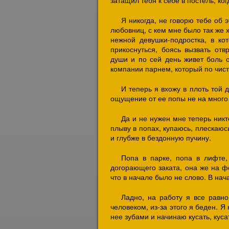
затащил тебя к себе в постель, ко
Я никогда, не говорю тебе об 
любовниц, с кем мне было так же 
нежной девушки-подростка, в к
прикоснуться, боясь вызвать от
души и по сей день живет боль 
компании парнем, который по чист
И теперь я вхожу в плоть той д
ощущение от ее попы не на много 
Да и не нужен мне теперь ник
плыву в попах, купаюсь, плескаюсь
и глубже в бездонную пучину.
Попа в парке, попа в лифте
догорающего заката, она же на фо
что в начале было не слово. В нач
Ладно, на работу я все равно
человеком, из-за этого я беден. Я
нее зубами и начинаю кусать, кусать