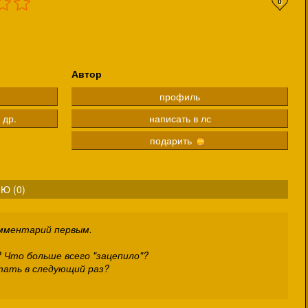
0
Автор
е
профиль
 др.
написать в лс
подарить
Ю (
0
)
омментарий первым.
 Что больше всего "зацепило"?
тать в следующий раз?