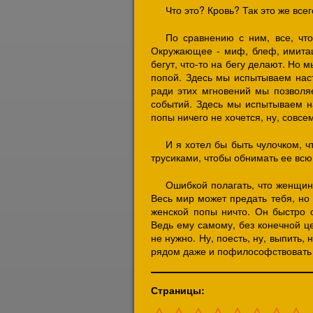
Что это? Кровь? Так это же все
По сравнению с ним, все, что
Окружающее - миф, блеф, имитаци
бегут, что-то на бегу делают. Но м
попой. Здесь мы испытываем нас
ради этих мгновений мы позволя
событий. Здесь мы испытываем на
попы ничего не хочется, ну, совсе
И я хотел бы быть чулочком, ч
трусиками, чтобы обнимать ее всю
Ошибкой полагать, что женщина
Весь мир может предать тебя, но 
женской попы ничто. Он быстро о
Ведь ему самому, без конечной це
не нужно. Ну, поесть, ну, выпить,
рядом даже и пофилософствовать н
Страницы: