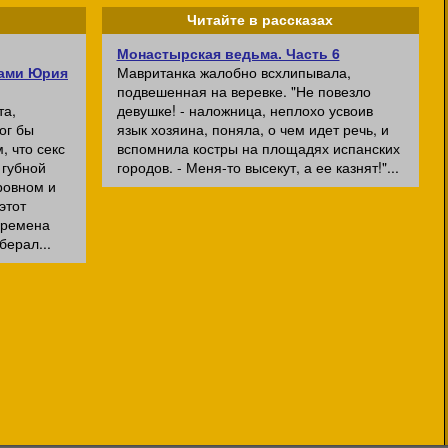
Читайте в рассказах
Монастырская ведьма. Часть 6
ками Юрия
Мавританка жалобно всхлипывала,
подвешенная на веревке. "Не повезло
та,
девушке! - наложница, неплохо усвоив
ог бы
язык хозяина, поняла, о чем идет речь, и
, что секс
вспомнила костры на площадях испанских
 губной
городов. - Меня-то высекут, а ее казнят!"...
ровном и
этот
времена
берал...