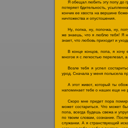
Я обещал любить эту попу до г
потеряет бдительность, усыпленна
кончик ее хвоста на вершине боже
ничтожества и опустошения.
Ну, попка, ну, попочка, ну, по
же знаешь, что я люблю тебя! Я 
знает, что любовь приходит и уходи
В конце концов, попа, я хочу е
многое я с легкостью перелезал, а 
Возле тебя я успел состарить
урод. Сначала у меня полысела пра
А этот живот, который ты обо
напоминает тебе о наших еще не 
Скоро мне придет пора помира
может состариться. Что может б
попа, всегда будешь свежа и упру
по твоим словам, сознание. Посл
служанки. А я странствующий иск