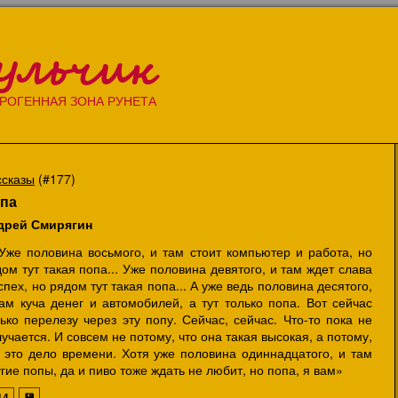
ульчик
РОГЕННАЯ ЗОНА РУНЕТА
ссказы
(#177)
па
дрей Смирягин
.Уже половина восьмого, и там стоит компьютер и работа, но
ом тут такая попа... Уже половина девятого, и там ждет слава
спех, но рядом тут такая попа... А уже ведь половина десятого,
ам куча денег и автомобилей, а тут только попа. Вот сейчас
ько перелезу через эту попу. Сейчас, сейчас. Что-то пока не
учается. И совсем не потому, что она такая высокая, а потому,
о это дело времени. Хотя уже половина одиннадцатого, и там
гие попы, да и пиво тоже ждать не любит, но попа, я вам»
14
💾