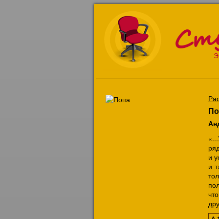
Ст
Э
Ра
По
Ан
«..
ряд
и у
и т
тол
пол
чт
дру
A