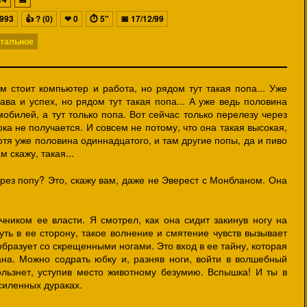
993
👍
? (0)
❤
0
⏱
5"
📅
17/12/99
тальное
ам стоит компьютер и работа, но рядом тут такая попа... Уже
ава и успех, но рядом тут такая попа... А уже ведь половина
мобилей, а тут только попа. Вот сейчас только перелезу через
пока не получается. И совсем не потому, что она такая высокая,
отя уже половина одиннадцатого, и там другие попы, да и пиво
м скажу, такая...
рез попу? Это, скажу вам, даже не Эверест с Монбланом. Она
чником ее власти. Я смотрел, как она сидит закинув ногу на
уть в ее сторону, такое волнение и смятение чувств вызывает
образует со скрещенными ногами. Это вход в ее тайну, которая
ана. Можно содрать юбку и, разняв ноги, войти в волшебный
кользнет, уступив место животному безумию. Вспышка! И ты в
силенных дураках.