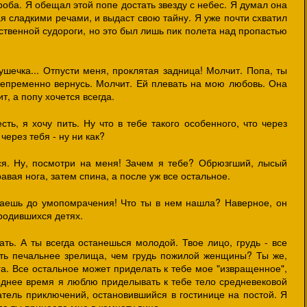
роба. Я обещал этой попе достать звезду с небес. Я думал она
я сладкими речами, и выдаст свою тайну. Я уже почти схватил
ственной судороги, но это был лишь пик полета над пропастью
пушечка... Отпусти меня, проклятая задница! Молчит. Попа, ты
непременно вернусь. Молчит. Ей плевать на мою любовь. Она
т, а попу хочется всегда.
сть, я хочу пить. Ну что в тебе такого особенного, что через
через тебя - ну ни как?
ся. Ну, посмотри на меня! Зачем я тебе? Обрюзгший, лысый
вая нога, затем спина, а после уж все остальное.
жаешь до умопомрачения! Что ты в нем нашла? Наверное, он
родившихся детях.
ть. А ты всегда останешься молодой. Твое лицо, грудь - все
ыть печальнее зрелища, чем грудь пожилой женщины? Ты же,
га. Все остальное может приделать к тебе мое "извращенное",
еднее время я люблю приделывать к тебе тело средневековой
атель приключений, остановившийся в гостинице на постой. Я