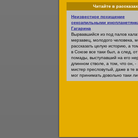
Читайте в рассказах
Неизвестное похищение
сексапильными инопланетян
Гагарина
Вырвавшийся из под палов хала
мерзавец, молодого человека, м
рассказать целую историю, а том
в Союзе все таки был, а след, от
помады, выступавший на его не
длинном стволе, а том, что он, - 
мистер пресловутый, даже в те 
мог принимать довольно таки ли