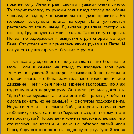
пока не хочу, Лена играет своими пушками очень умело.
То гладит головку, то руками водит взад-вперед по обоим
членам, и видно, что мужчинам это дико нравится. На
головках выступила влага, которую Лена ухитряется
растереть по всему члену. Я, вытаращив глаза, смотрю на
все это, Групповуха на моих глазах. Такое вижу впервые.
Но вот не задержался и выпустил струи спермы ее муж
Гена. Отпустила его и принялась двумя руками за Петю. И
вот уж его пушка стреляет белыми струями.
От всего увиденного я почувствовала, что больше не
могу. Если я сейчас не кончу, то взорвусь. Моя рука
тянется к пушистой пещере, изнывающей по ласкам и
полной влаги. Но Лена заметила мое томление и мое
движение. "Нет!" - был приказ. Причем так громко, что я аж
вздрогнула и отдернула руку. Она меня решила доконать.
"Давай соси мужиков, а потом они тебя трахнут, чтобы ты
смогла кончить, но не раньше!" Я с испугом подхожу к ним.
Неужели это я - та самая баба, которая и последнему
любовнику отказала в позе "мужчина сзади", потому что я
не проститутка? Но желание кончить настолько велико, что
становлюсь на колени и, даже не обтерев вялый член
Гены, беру его осторожно и подношу ко рту. Густой запах