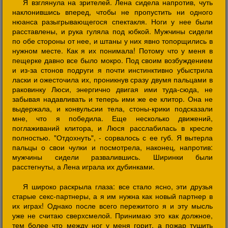
Я взглянула на зрителей. Лена сидела напротив, чуть
наклонившись вперед, чтобы не пропустить ни одного
нюанса разыгрывающегося спектакля. Ноги у нее были
расставлены, и рука гуляла под юбкой. Мужчины сидели
по обе стороны от нее, и штаны у них явно топорщились в
нужном месте. Как я их понимала! Потому что у меня в
пещерке давно все было мокро. Под своим возбуждением
и из-за стонов подруги я почти инстинктивно убыстрила
ласки и ожесточила их, проникнув сразу двумя пальцами в
раковинку Люси, энергично двигая ими туда-сюда, не
забывая надавливать и теперь ими же ее клитор. Она не
выдержала, и конвульсии тела, стоны-крики подсказали
мне, что я победила. Еще несколько движений,
поглаживаний клитора, и Люся расслабилась в кресле
полностью. "Отдохнуть", - сорвалось с ее губ. Я вытерла
пальцы о свои чулки и посмотрела, наконец, напротив:
мужчины сидели развалившись. Ширинки были
расстегнуты, а Лена играла их дубинками.
Я широко раскрыла глаза: все стало ясно, эти друзья
старые секс-партнеры, а я им нужна как новый партнер в
их играх! Однако после всего пережитого я и эту мысль
уже не считаю сверхсмелой. Принимаю это как должное,
тем более что между ног у меня горит, а пожар тушить