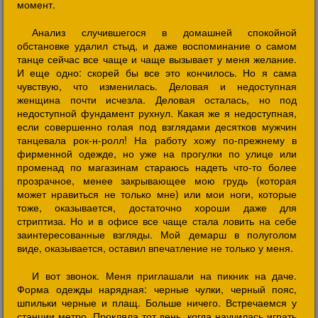
момент.
Анализ случившегося в домашней спокойной
обстановке удалил стыд, и даже воспоминание о самом
танце сейчас все чаще и чаще вызывает у меня желание.
И еще одно: скорей бы все это кончилось. Но я сама
чувствую, что изменилась. Деловая и недоступная
женщина почти исчезла. Деловая осталась, но под
недоступной фундамент рухнул. Какая же я недоступная,
если совершенно голая под взглядами десятков мужчин
танцевала рок-н-ролл! На работу хожу по-прежнему в
фирменной одежде, но уже на прогулки по улице или
променад по магазинам стараюсь надеть что-то более
прозрачное, менее закрывающее мою грудь (которая
может нравиться не только мне) или мои ноги, которые
тоже, оказывается, достаточно хороши даже для
стриптиза. Но и в офисе все чаще стала ловить на себе
заинтересованные взгляды. Мой демарш в полуголом
виде, оказывается, оставил впечатление не только у меня.
И вот звонок. Меня приглашали на пикник на даче.
Форма одежды нарядная: черные чулки, черный пояс,
шпильки черные и плащ. Больше ничего. Встречаемся у
станции метро. Прокляла тот день, когда научилась играть