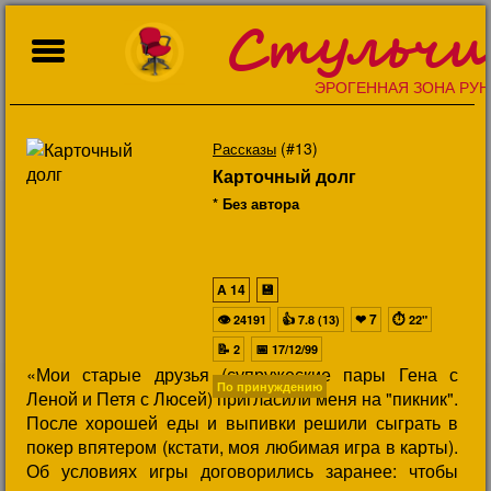
Стульчи
ЭРОГЕННАЯ ЗОНА РУН
(#13)
Рассказы
Карточный долг
* Без автора
A
14
💾
👁
👍
❤
7
⏱
24191
7.8 (13)
22"
📝
📅
2
17/12/99
«Мои старые друзья (супружеские пары Гена с
По принуждению
Леной и Петя с Люсей) пригласили меня на "пикник".
После хорошей еды и выпивки решили сыграть в
покер впятером (кстати, моя любимая игра в карты).
Об условиях игры договорились заранее: чтобы