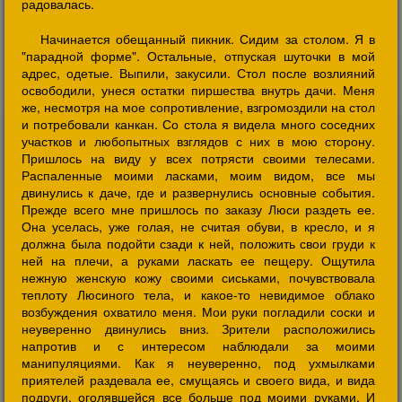
радовалась.
Начинается обещанный пикник. Сидим за столом. Я в
"парадной форме". Остальные, отпуская шуточки в мой
адрес, одетые. Выпили, закусили. Стол после возлияний
освободили, унеся остатки пиршества внутрь дачи. Меня
же, несмотря на мое сопротивление, взгромоздили на стол
и потребовали канкан. Со стола я видела много соседних
участков и любопытных взглядов с них в мою сторону.
Пришлось на виду у всех потрясти своими телесами.
Распаленные моими ласками, моим видом, все мы
двинулись к даче, где и развернулись основные события.
Прежде всего мне пришлось по заказу Люси раздеть ее.
Она уселась, уже голая, не считая обуви, в кресло, и я
должна была подойти сзади к ней, положить свои груди к
ней на плечи, а руками ласкать ее пещеру. Ощутила
нежную женскую кожу своими сиськами, почувствовала
теплоту Люсиного тела, и какое-то невидимое облако
возбуждения охватило меня. Мои руки погладили соски и
неуверенно двинулись вниз. Зрители расположились
напротив и с интересом наблюдали за моими
манипуляциями. Как я неуверенно, под ухмылками
приятелей раздевала ее, смущаясь и своего вида, и вида
подруги, оголявшейся все больше под моими руками. И