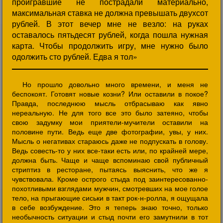
проигравшие не пострадали материально,
максимальная ставка не должна превышать двухсот
рублей. В этот вечер мне не везло: на руках
оставалось пятьдесят рублей, когда пошла нужная
карта. Чтобы продолжить игру, мне нужно было
одолжить сто рублей. Едва я тол»
Но прошло довольно много времени, и меня не
беспокоят. Готовят новые козни? Или оставили в покое?
Правда, последнюю мысль отбрасываю как явно
нереальную. Не для того все это было затеяно, чтобы
свою задумку мои приятели-мучители оставили на
половине пути. Ведь еще две фотографии, увы, у них.
Мысль о негативах стараюсь даже не подпускать в голову.
Ведь совесть-то у них все-таки есть или, по крайней мере,
должна быть. Чаще и чаще вспоминаю свой публичный
стриптиз в ресторане, пытаясь выяснить, что же я
чувствовала. Кроме острого стыда под заинтересованно-
похотливыми взглядами мужчин, смотревших на мое голое
тело, на прыгающие сиськи в такт рок-н-ролла, я ощущала
в себе возбуждение. Это я теперь знаю точно, только
необычность ситуации и стыд почти его замутнили в тот