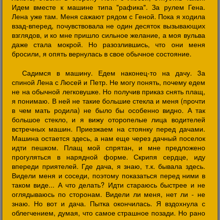
Идем вместе к машине типа "рафика". За рулем Гена.
Лена уже там. Меня сажают рядом с Геной. Пока я ходила
взад-вперед, почувствовала не один десяток вызывающих
взглядов, и ко мне пришло сильное желание, а моя вульва
даже стала мокрой. Но разозлившись, что они меня
бросили, я опять вернулась в свое обычное состояние.
Садимся в машину. Едем наконец-то на дачу. 3а
спиной Лена с Люсей и Петр. Не могу понять, почему едем
не на обычной легковушке. Но получив приказ снять плащ,
я понимаю. В ней не такие большие стекла и меня (прочти
в чем мать родила) не было бы особенно видно. А так
большое стекло, и я вижу оторопелые лица водителей
встречных машин. Приезжаем на стоянку перед дачами.
Машина остается здесь, а нам еще через дачный поселок
идти пешком. Плащ мой спрятан, и мне предложено
прогуляться в нарядной форме. Скрипя сердце, иду
впереди приятелей. Где дача, я знаю, т.к. бывала здесь.
Видели меня и соседи, поэтому показаться перед ними в
таком виде... А что делать? Идти стараюсь быстрее и не
оглядываюсь по сторонам. Видели ли меня, нет ли - не
знаю. Но вот и дача. Пытка окончилась. Я вздохнула с
облегчением, думая, что самое страшное позади. Но рано