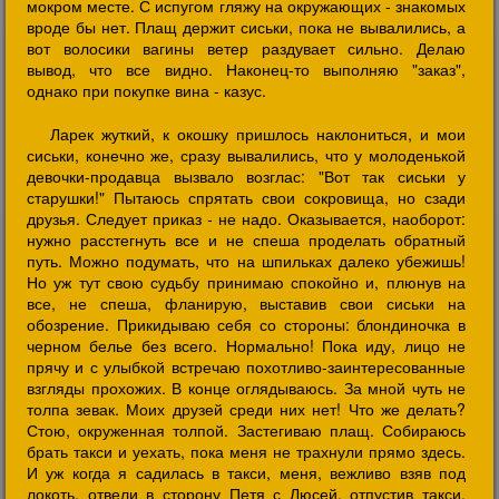
мокром месте. С испугом гляжу на окружающих - знакомых
вроде бы нет. Плащ держит сиськи, пока не вывалились, а
вот волосики вагины ветер раздувает сильно. Делаю
вывод, что все видно. Наконец-то выполняю "заказ",
однако при покупке вина - казус.
Ларек жуткий, к окошку пришлось наклониться, и мои
сиськи, конечно же, сразу вывалились, что у молоденькой
девочки-продавца вызвало возглас: "Вот так сиськи у
старушки!" Пытаюсь спрятать свои сокровища, но сзади
друзья. Следует приказ - не надо. Оказывается, наоборот:
нужно расстегнуть все и не спеша проделать обратный
путь. Можно подумать, что на шпильках далеко убежишь!
Но уж тут свою судьбу принимаю спокойно и, плюнув на
все, не спеша, фланирую, выставив свои сиськи на
обозрение. Прикидываю себя со стороны: блондиночка в
черном белье без всего. Нормально! Пока иду, лицо не
прячу и с улыбкой встречаю похотливо-заинтересованные
взгляды прохожих. В конце оглядываюсь. За мной чуть не
толпа зевак. Моих друзей среди них нет! Что же делать?
Стою, окруженная толпой. Застегиваю плащ. Собираюсь
брать такси и уехать, пока меня не трахнули прямо здесь.
И уж когда я садилась в такси, меня, вежливо взяв под
локоть, отвели в сторону Петя с Люсей, отпустив такси.