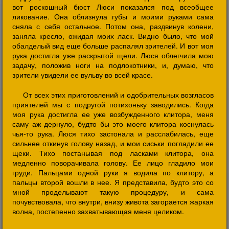
вот роскошный бюст Люси показался под всеобщее
ликование. Она облизнула губы и моими руками сама
сняла с себя остальное. Потом она, раздвинув колени,
заняла кресло, ожидая моих ласк. Видно было, что мой
обалделый вид еще больше распалял зрителей. И вот моя
рука достигла уже раскрытой щели. Люся облегчила мою
задачу, положив ноги на подлокотники, и, думаю, что
зрители увидели ее вульву во всей красе.
От всех этих приготовлений и одобрительных возгласов
приятелей мы с подругой потихоньку заводились. Когда
моя рука достигла ее уже возбужденного клитора, меня
саму аж дернуло, будто бы это моего клитора коснулась
чья-то рука. Люся тихо застонала и расслабилась, еще
сильнее откинув голову назад, и мои сиськи погладили ее
щеки. Тихо постанывая под ласками клитора, она
медленно поворачивала голову. Ее лицо гладило мои
груди. Пальцами одной руки я водила по клитору, а
пальцы второй вошли в нее. Я представила, будто это со
мной проделывают такую процедуру, и сама
почувствовала, что внутри, внизу живота загорается жаркая
волна, постепенно захватывающая меня целиком.