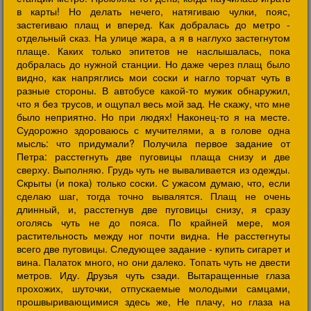
в карты! Но делать нечего, натягиваю чулки, пояс,
застегиваю плащ и вперед. Как добралась до метро -
отдельный сказ. На улице жара, а я в наглухо застегнутом
плаще. Каких только эпитетов не наслышалась, пока
добралась до нужной станции. Но даже через плащ было
видно, как напряглись мои соски и нагло торчат чуть в
разные стороны. В автобусе какой-то мужик обнаружил,
что я без трусов, и ощупал весь мой зад. Не скажу, что мне
было неприятно. Но при людях! Наконец-то я на месте.
Судорожно здороваюсь с мучителями, а в голове одна
мысль: что придумали? Получила первое задание от
Петра: расстегнуть две пуговицы плаща снизу и две
сверху. Выполняю. Грудь чуть не вываливается из одежды.
Скрыты (и пока) только соски. С ужасом думаю, что, если
сделаю шаг, тогда точно вывалятся. Плащ не очень
длинный, и, расстегнув две пуговицы снизу, я сразу
оголясь чуть не до пояса. По крайней мере, моя
растительность между ног почти видна. Не расстегнуты
всего две пуговицы. Следующее задание - купить сигарет и
вина. Палаток много, но они далеко. Топать чуть не двести
метров. Иду. Друзья чуть сзади. Вытаращенные глаза
прохожих, шуточки, отпускаемые молодыми самцами,
прошвыривающимися здесь же, Не плачу, но глаза на