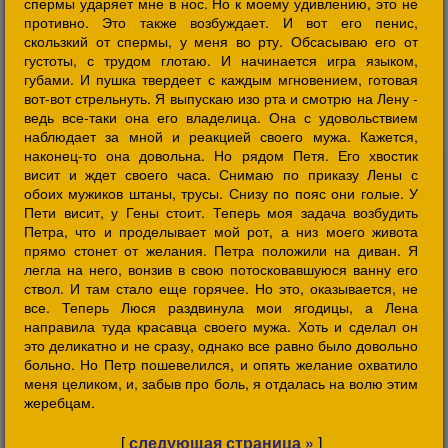
спермы ударяет мне в нос. Но к моему удивлению, это не
противно. Это также возбуждает. И вот его пенис,
скользкий от спермы, у меня во рту. Обсасываю его от
густоты, с трудом глотаю. И начинается игра языком,
губами. И пушка твердеет с каждым мгновением, готовая
вот-вот стрельнуть. Я выпускаю изо рта и смотрю на Лену -
ведь все-таки она его владелица. Она с удовольствием
наблюдает за мной и реакцией своего мужа. Кажется,
наконец-то она довольна. Но рядом Петя. Его хвостик
висит и ждет своего часа. Снимаю по приказу Лены с
обоих мужиков штаны, трусы. Снизу по пояс они голые. У
Пети висит, у Гены стоит. Теперь моя задача возбудить
Петра, что и проделывает мой рот, а низ моего живота
прямо стонет от желания. Петра положили на диван. Я
легла на него, вонзив в свою потосковавшуюся ванну его
ствол. И там стало еще горячее. Но это, оказывается, не
все. Теперь Люся раздвинула мои ягодицы, а Лена
направила туда красавца своего мужа. Хоть и сделал он
это деликатно и не сразу, однако все равно было довольно
больно. Но Петр пошевелился, и опять желание охватило
меня целиком, и, забыв про боль, я отдалась на волю этим
жеребцам.
[
следующая страница »
]