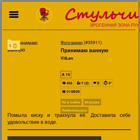
Стульчи
ЭРОГЕННАЯ ЗОНА РУН
(#35911)
Фото-видео
1
Принимаю ванную
VitLen
A
14
👁
👍
❤
0
⏱
433
? (2)
4"
📅
01/08/25
Не в койке
Игрушки
Любительское
Помыла киску и трахнула её. Доставила себе
удовольствие в воде.