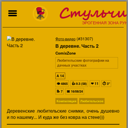
Стульчи
ЭРОГЕННАЯ ЗОНА РУН
(#31307)
Фото-видео
В деревне. Часть 2
ComixZone
Любительские фотографии на
дачных участках
A
14
👁
👍
❤
11
⏱
4865
9.3 (58)
3"
📝
📅
7
16/08/24
Компиляция
Любительское
Деревенские любительские снимки, очень душевно
и по нашему... И куда же без ковра на стене)))