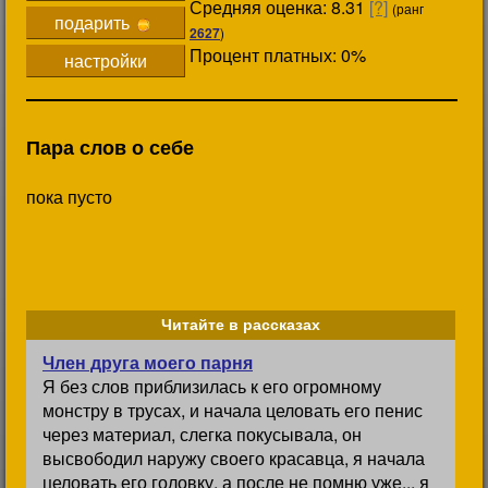
Средняя оценка: 8.31
[?]
(ранг
подарить
2627
)
Процент платных: 0%
настройки
Пара слов о себе
пока пусто
Читайте в рассказах
Член друга моего парня
Я без слов приблизилась к его огромному
монстру в трусах, и начала целовать его пенис
через материал, слегка покусывала, он
высвободил наружу своего красавца, я начала
целовать его головку, а после не помню уже... я