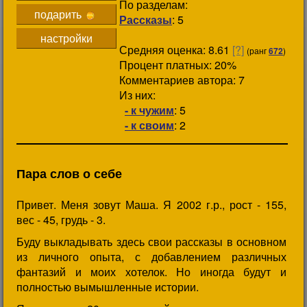
По разделам:
подарить
Рассказы
: 5
настройки
Средняя оценка: 8.61
[?]
(ранг
672
)
Процент платных: 20%
Комментариев автора: 7
Из них:
- к чужим
: 5
- к своим
: 2
Пара слов о себе
Привет. Меня зовут Маша. Я 2002 г.р., рост - 155,
вес - 45, грудь - 3.
Буду выкладывать здесь свои рассказы в основном
из личного опыта, с добавлением различных
фантазий и моих хотелок. Но иногда будут и
полностью вымышленные истории.