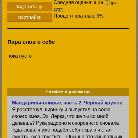
Средняя оценка: 8.29
[?]
(ранг
подарить
2737
)
Процент платных: 0%
настройки
Пара слов о себе
пока пусто
Читайте в рассказах
Мандарины-оливье, часть 2. Чёрный кружок
Я расстегнул ширинку и выпустил на волю
своего змея. Эх, Лерка, что же ты со мной
делаешь? Рука задорно и сноровисто сновала
туда-сюда, я уже подвёл себя к краю и стал
думать, куда спустить... Обычно это умывальник