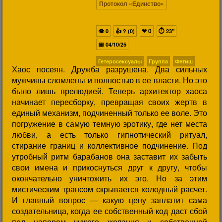
Протокол «Единство»
👁
👍
❤
0
⏱
0
? (0)
23"
📅
04/10/25
Гетеросексуалы
Группа
Фетиш
Хаос посеян. Дружба разрушена. Два сильных
мужчины сломлены и полностью в ее власти. Но это
было лишь прелюдией. Теперь архитектор хаоса
начинает пересборку, превращая своих жертв в
единый механизм, подчиненный только ее воле. Это
погружение в самую темную эротику, где нет места
любви, а есть только гипнотический ритуал,
стирание границ и коллективное подчинение. Под
утробный ритм барабанов она заставит их забыть
свои имена и прикоснуться друг к другу, чтобы
окончательно уничтожить их эго. Но за этим
мистическим трансом скрывается холодный расчет.
И главный вопрос — какую цену заплатит сама
создательница, когда ее собственный код даст сбой
под напором чужого желания и собственной