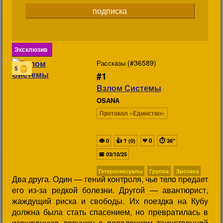
подписка
Эксклюзив
(#36589)
Рассказы
5
#1
Взлом Системы
OSANA
Протокол «Единство»
👁
👍
❤
0
⏱
0
? (0)
36"
📅
03/10/25
Гетеросексуалы
Группа
Эротика
Два друга. Один — гений контроля, чье тело предает
его из-за редкой болезни. Другой — авантюрист,
жаждущий риска и свободы. Их поездка на Кубу
должна была стать спасением, но превратилась в
изощренную ловушку с появлением таинственной