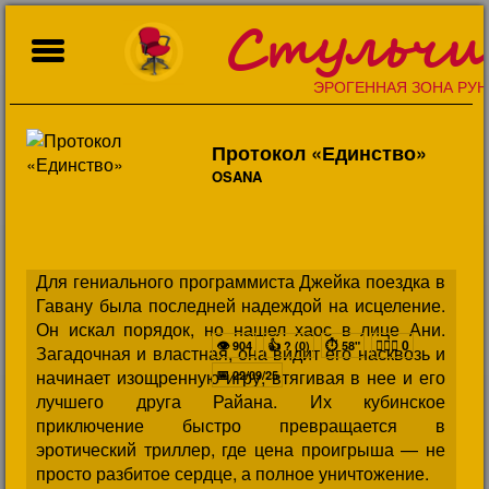
Стульчи
ЭРОГЕННАЯ ЗОНА РУН
Протокол «Единство»
OSANA
Для гениального программиста Джейка поездка в
Гавану была последней надеждой на исцеление.
Он искал порядок, но нашел хаос в лице Ани.
👁
👍
⏱
👩‍❤️‍👨
0
904
? (0)
58"
Загадочная и властная, она видит его насквозь и
начинает изощренную игру, втягивая в нее и его
📅
22/09/25
лучшего друга Райана. Их кубинское
приключение быстро превращается в
эротический триллер, где цена проигрыша — не
просто разбитое сердце, а полное уничтожение.